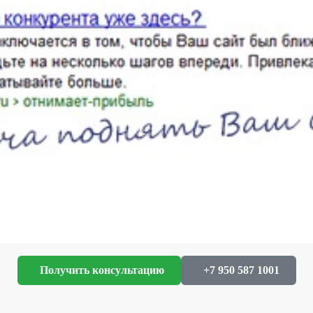
 - на сегодняшний день это самый эффективный вид рекламы. В
т попасть на "вершину", в интернете этой "вершиной" является
 проект уникален, для уточнения цены свяжитесь 
Получить консультацию
+7 950 587 1001