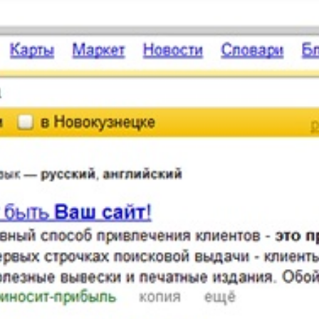
Продвижение
сайта
 сайта — привлечение новых клиентов. Если Ваш сайт затерян в с
и заставить его приносить прибыль.
Реклама в интернете
тная реклама, медийная реклама, вирусная реклама, а также р
привлечения новых клиентов.
Разработка
сайтов
й сайта, разработанного в нашей студии, является внутренняя 
поисковых системах.