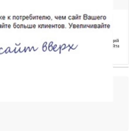
 то же время - это долгий и кропотливый труд, требующий
 ТОП поисковой выдачи. Закажите пакет продвижения сайта
с нами.