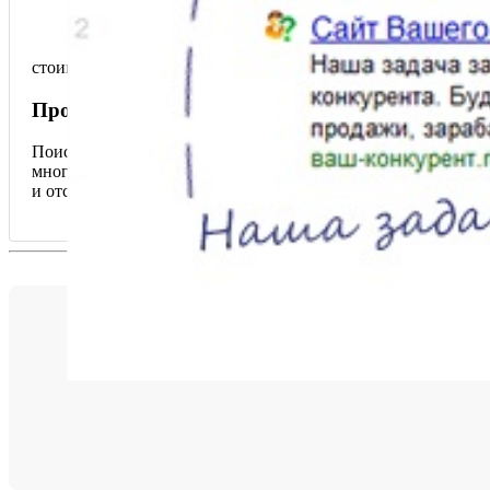
стоимость от
5000
рублей в месяц
Продвижение и раскрутка сайта [SEO]
Поисковая оптимизация (
англ. search engine optimization,
SEO)
много внимания и ресурсов. Любой владелец бизнеса желае
и отслеживайте рост Вашего бизнеса.
Каждый